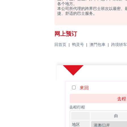
各个地方。
本公司所代理的跨界巴士班次以最密、最
捷、舒适的巴士服务。
网上预订
回首页
|
鸭灵号
|
澳門包車
|
跨境轿车
來回
去程 
去程行程
由
地区